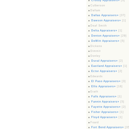
Crosby Appraisers»
[3]
Culberson
Dallam
Dallas Appraisers»
[37]
Dawson Appraisers»
[1]
Deaf Smith
Delta Appraisers»
[1]
Denton Appraisers»
[29]
DeWitt Appraisers»
[5]
Dickens
Dimmit
Donley
Duval Appraisers»
[2]
Eastland Appraisers»
[1]
Ector Appraisers»
[2]
Edwards
El Paso Appraisers»
[3]
Ellis Appraisers»
[16]
Erath
Falls Appraisers»
[1]
Fannin Appraisers»
[5]
Fayette Appraisers»
[2]
Fisher Appraisers»
[1]
Floyd Appraisers»
[1]
Foard
Fort Bend Appraisers»
[3