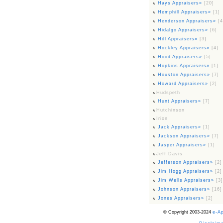
Hays Appraisers»
[20]
Hemphill Appraisers»
[1]
Henderson Appraisers»
[4
Hidalgo Appraisers»
[6]
Hill Appraisers»
[3]
Hockley Appraisers»
[4]
Hood Appraisers»
[5]
Hopkins Appraisers»
[1]
Houston Appraisers»
[7]
Howard Appraisers»
[2]
Hudspeth
Hunt Appraisers»
[7]
Hutchinson
Irion
Jack Appraisers»
[1]
Jackson Appraisers»
[7]
Jasper Appraisers»
[1]
Jeff Davis
Jefferson Appraisers»
[2]
Jim Hogg Appraisers»
[2]
Jim Wells Appraisers»
[3]
Johnson Appraisers»
[16]
Jones Appraisers»
[2]
© Copyright 2003-2024
e-A