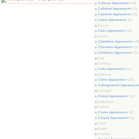
Calhoun Appraisers»
[8]
Callahan Appraisers»
[2]
Cameron Appraisers»
[5]
Camp Appraisers»
[2]
Carson
Cass Appraisers»
[3]
Castro
Chambers Appraisers»
[5
Cherokee Appraisers»
[2]
Childress Appraisers»
[1]
Clay
Cochran
Coke Appraisers»
[1]
Coleman
Collin Appraisers»
[31]
Collingsworth Appraisers
Colorado
Comal Appraisers»
[14]
Comanche
Concho
Cooke Appraisers»
[6]
Coryell Appraisers»
[1]
Cottle
Crane
Crockett