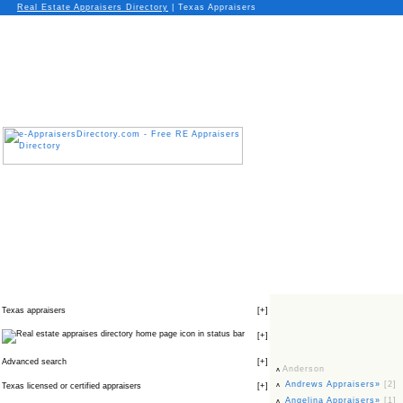
Real Estate Appraisers Directory
| Texas Appraisers
Texas appraisers
[
+
]
icon in status bar
[
+
]
Advanced search
[
+
]
Anderson
Andrews Appraisers»
[2]
Texas licensed or certified appraisers
[
+
]
Angelina Appraisers»
[1]