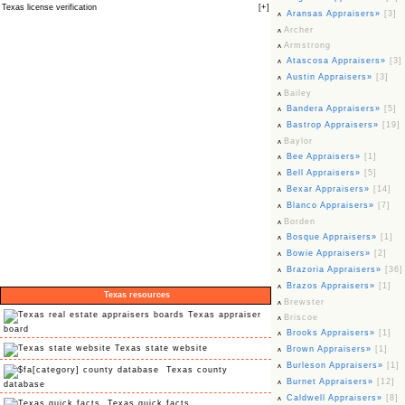
Texas license verification
[
+
]
Aransas Appraisers»
[3]
Archer
Armstrong
Atascosa Appraisers»
[3]
Austin Appraisers»
[3]
Bailey
Bandera Appraisers»
[5]
Bastrop Appraisers»
[19]
Baylor
Bee Appraisers»
[1]
Bell Appraisers»
[5]
Bexar Appraisers»
[14]
Blanco Appraisers»
[7]
Borden
Bosque Appraisers»
[1]
Bowie Appraisers»
[2]
Brazoria Appraisers»
[36]
Brazos Appraisers»
[1]
Texas resources
Brewster
Texas appraiser
Briscoe
board
Brooks Appraisers»
[1]
Texas state website
Brown Appraisers»
[1]
Burleson Appraisers»
[1]
Texas county
Burnet Appraisers»
[12]
database
Caldwell Appraisers»
[8]
Texas quick facts