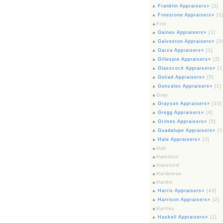
Franklin Appraisers»
[2]
Freestone Appraisers»
[1
Frio
Gaines Appraisers»
[1]
Galveston Appraisers»
[3
Garza Appraisers»
[1]
Gillespie Appraisers»
[2]
Glasscock Appraisers»
[1
Goliad Appraisers»
[5]
Gonzales Appraisers»
[1]
Gray
Grayson Appraisers»
[10]
Gregg Appraisers»
[4]
Grimes Appraisers»
[5]
Guadalupe Appraisers»
[1
Hale Appraisers»
[3]
Hall
Hamilton
Hansford
Hardeman
Hardin
Harris Appraisers»
[43]
Harrison Appraisers»
[2]
Hartley
Haskell Appraisers»
[1]