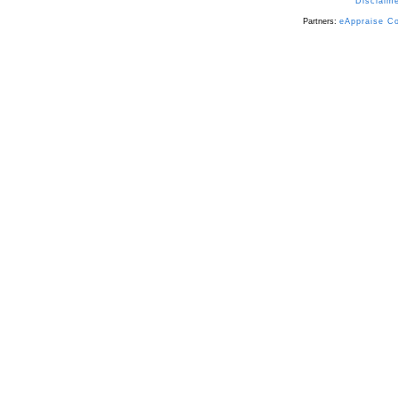
Disclaime
Partners:
eAppraise C