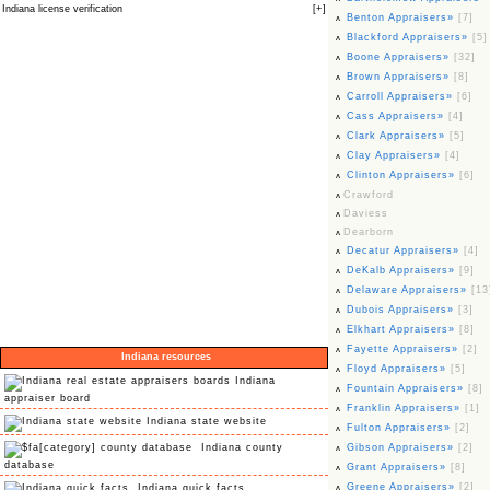
Indiana license verification
[
+
]
Benton Appraisers»
[7]
Blackford Appraisers»
[5]
Boone Appraisers»
[32]
Brown Appraisers»
[8]
Carroll Appraisers»
[6]
Cass Appraisers»
[4]
Clark Appraisers»
[5]
Clay Appraisers»
[4]
Clinton Appraisers»
[6]
Crawford
Daviess
Dearborn
Decatur Appraisers»
[4]
DeKalb Appraisers»
[9]
Delaware Appraisers»
[13
Dubois Appraisers»
[3]
Elkhart Appraisers»
[8]
Fayette Appraisers»
[2]
Indiana resources
Floyd Appraisers»
[5]
Indiana
Fountain Appraisers»
[8]
appraiser board
Franklin Appraisers»
[1]
Indiana state website
Fulton Appraisers»
[2]
Indiana county
Gibson Appraisers»
[2]
database
Grant Appraisers»
[8]
Greene Appraisers»
[2]
Indiana quick facts