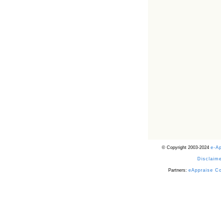
© Copyright 2003-2024
e-A
Disclaime
Partners:
eAppraise C