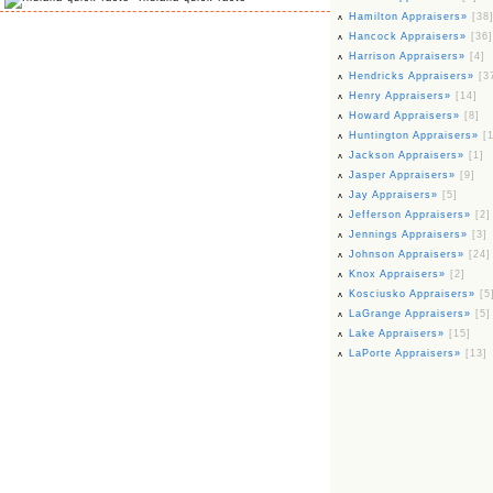
Hamilton Appraisers»
[38
Hancock Appraisers»
[36]
Harrison Appraisers»
[4]
Hendricks Appraisers»
[3
Henry Appraisers»
[14]
Howard Appraisers»
[8]
Huntington Appraisers»
[
Jackson Appraisers»
[1]
Jasper Appraisers»
[9]
Jay Appraisers»
[5]
Jefferson Appraisers»
[2]
Jennings Appraisers»
[3]
Johnson Appraisers»
[24]
Knox Appraisers»
[2]
Kosciusko Appraisers»
[5
LaGrange Appraisers»
[5]
Lake Appraisers»
[15]
LaPorte Appraisers»
[13]