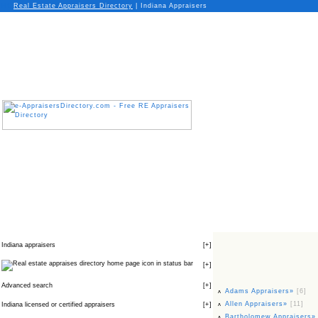
Real Estate Appraisers Directory
| Indiana Appraisers
Indiana appraisers
[
+
]
icon in status bar
[
+
]
Advanced search
[
+
]
Adams Appraisers»
[6]
Allen Appraisers»
[11]
Indiana licensed or certified appraisers
[
+
]
Bartholomew Appraisers